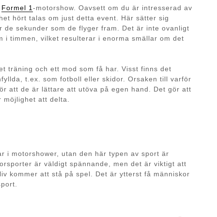
n
Formel 1
-motorshow. Oavsett om du är intresserad av
et hört talas om just detta event. Här sätter sig
er de sekunder som de flyger fram. Det är inte ovanligt
m i timmen, vilket resulterar i enorma smällar om det
t träning och ett mod som få har. Visst finns det
lda, t.ex. som fotboll eller skidor. Orsaken till varför
r att de är lättare att utöva på egen hand. Det gör att
 möjlighet att delta.
ar i motorshower, utan den här typen av sport är
orsporter är väldigt spännande, men det är viktigt att
iv kommer att stå på spel. Det är ytterst få människor
port.