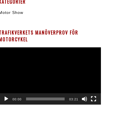
KATEGORIER
Motor Show
TRAFIKVERKETS MANÖVERPROV FÖR
MOTORCYKEL
Videospelare
00:00
03:21