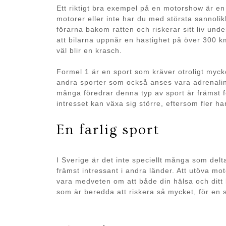
Ett riktigt bra exempel på en motorshow är e
motorer eller inte har du med största sannolikh
förarna bakom ratten och riskerar sitt liv und
att bilarna uppnår en hastighet på över 300 k
väl blir en krasch.
Formel 1 är en sport som kräver otroligt mycke
andra sporter som också anses vara adrenalinfyl
många föredrar denna typ av sport är främst fö
intresset kan växa sig större, eftersom fler har
En farlig sport
I Sverige är det inte speciellt många som delt
främst intressant i andra länder. Att utöva mot
vara medveten om att både din hälsa och ditt l
som är beredda att riskera så mycket, för en s