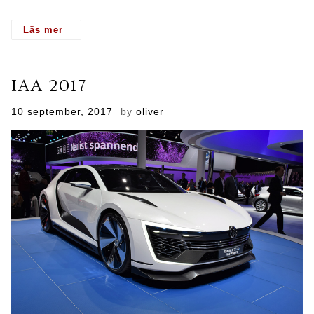
- Frankfurt Motor Show
IAA 2017
Posted
10 september, 2017
by
oliver
on