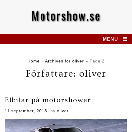
Skip
to
Motorshow.se
content
MENU
Home
»
Archives for oliver
»
Page 2
Författare:
oliver
Elbilar på motorshower
Posted
11 september, 2018
by
oliver
on