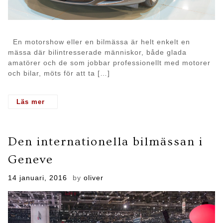
En motorshow eller en bilmässa är helt enkelt en
mässa där bilintresserade människor, både glada
amatörer och de som jobbar professionellt med motorer
och bilar, möts för att ta […]
- Motorshower- ett mycket givande tidsfördriv
Den internationella bilmässan i
Geneve
Posted
14 januari, 2016
by
oliver
on