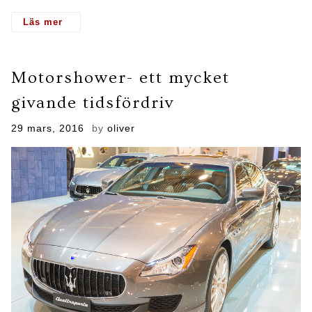
- Bilsport Performance & Custom Motor Show
Motorshower- ett mycket
givande tidsfördriv
Posted
29 mars, 2016
by
oliver
on