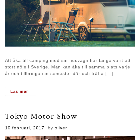
Att åka till camping med sin husvagn har länge varit ett
stort nöje i Sverige. Man kan åka till samma plats varje
år och tillbringa sin semester där och träffa […]
- Moderna och lyxiga husvagnar
Tokyo Motor Show
Posted
10 februari, 2017
by
oliver
on