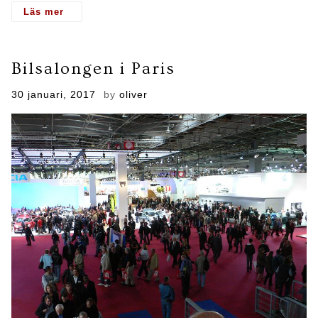
- Tokyo Motor Show
Bilsalongen i Paris
Posted
30 januari, 2017
by
oliver
on